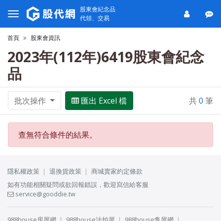
股東會紀念品
代領、交易
首頁
股東會資訊
2023年(112年)6419股東會紀念
品
批次操作
匯出 Excel 檔
共
0
筆
查無符合條件的結果。
隱私權政策
退換貨政策
商城賣家約定條款
如有功能相關疑問或欲回報錯誤，歡迎寫信給客服
service@gooddie.tw
988house房屋網
988house法拍屋
988house售屋網