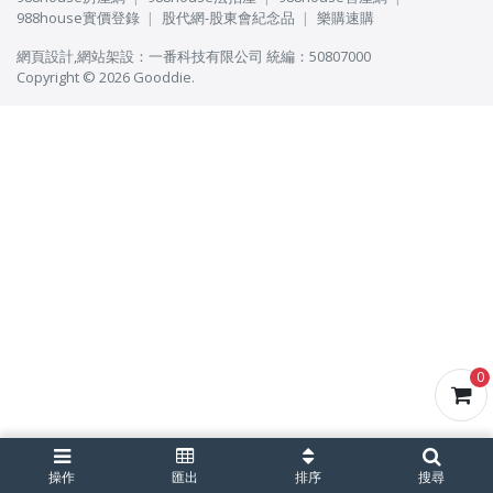
988house實價登錄
股代網-股東會紀念品
樂購速購
網頁設計
,
網站架設
：
一番科技有限公司
統編：50807000
Copyright © 2026 Gooddie.
0
操作
匯出
排序
搜尋