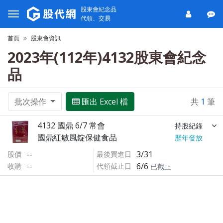
股東會紀念品
代領、交易
首頁
股東會資訊
2023年(112年)4132股東會紀念
品
批次操作
匯出 Excel 檔
共
1
筆
4132 國鼎 6/7 常會
持股紀錄
國鼎紅敏風錠保健食品
歷年發放
--
3/31
股價
最後買進日
--
6/6
收購
代領截止日
已截止