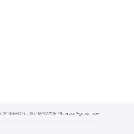
問或欲回報錯誤，歡迎寫信給客服
service@gooddie.tw