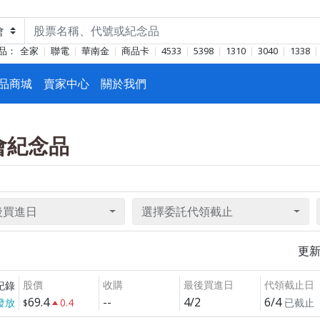
品：
全家
聯電
華南金
商品卡
4533
5398
1310
3040
1338
品商城
賣家中心
關於我們
東會紀念品
後買進日
選擇委託代領截止
更
股價
收購
最後買進日
代領截止日
紀錄
69.4
--
4/2
6/4
發放
0.4
已截止