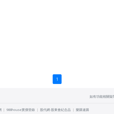
1
如有功能相關疑
網
988house實價登錄
股代網-股東會紀念品
樂購速購