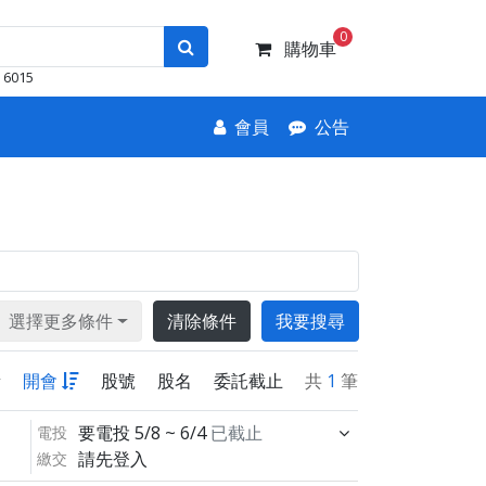
0
購物車
6015
會員
公告
選擇更多條件
清除條件
我要搜尋
新
開會
股號
股名
委託截止
共
1
筆
要電投
5/8 ~ 6/4
已截止
電投
請先登入
繳交