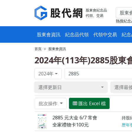
股東會紀念品
代領、交易
熱搜紀念
股東會資訊
紀念品代領
代領中交易
紀念
首頁
股東會資訊
2024年(113年)2885股
2024年
選擇更新日
選擇最
批次操作
匯出 Excel 檔
2885 元大金 6/7 常會
持股
全家禮物卡100元
歷年