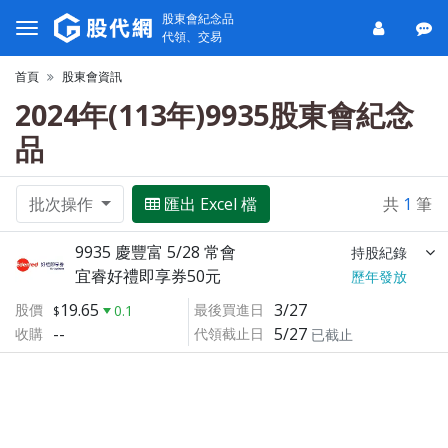
股東會紀念品
代領、交易
首頁
股東會資訊
2024年(113年)9935股東會紀念
品
批次操作
匯出 Excel 檔
共
1
筆
9935 慶豐富 5/28 常會
持股紀錄
宜睿好禮即享券50元
歷年發放
19.65
3/27
股價
最後買進日
0.1
--
5/27
收購
代領截止日
已截止