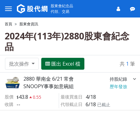
股東會紀念品
代領、交易
首頁
股東會資訊
2024年(113年)2880股東會紀念
品
批次操作
匯出 Excel 檔
共
1
筆
2880 華南金 6/21 常會
持股紀錄
SNOOPY事事如意碗組
歷年發放
43.8
4/18
股價
最後買進日
0.55
--
6/18
收購
代領截止日
已截止