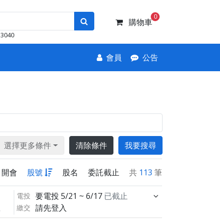
0
購物車
3040
會員
公告
選擇更多條件
清除條件
我要搜尋
開會
股號
股名
委託截止
共
113
筆
要電投
5/21 ~ 6/17
已截止
電投
請先登入
繳交
止