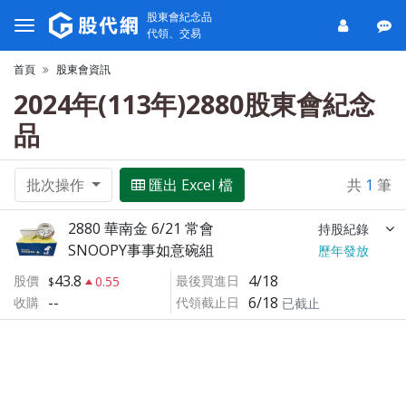
股東會紀念品
代領、交易
首頁
股東會資訊
2024年(113年)2880股東會紀念
品
批次操作
匯出 Excel 檔
共
1
筆
2880 華南金 6/21 常會
持股紀錄
SNOOPY事事如意碗組
歷年發放
43.8
4/18
股價
最後買進日
0.55
--
6/18
收購
代領截止日
已截止