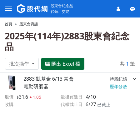
股東會紀念品
代領、交易
首頁
股東會資訊
2025年(114年)2883股東會紀念
品
批次操作
匯出 Excel 檔
共
1
筆
2883 凱基金 6/13 常會
持股紀錄
電動研磨器
歷年發放
31.6
4/10
股價
最後買進日
1.05
--
6/27
收購
代領截止日
已截止