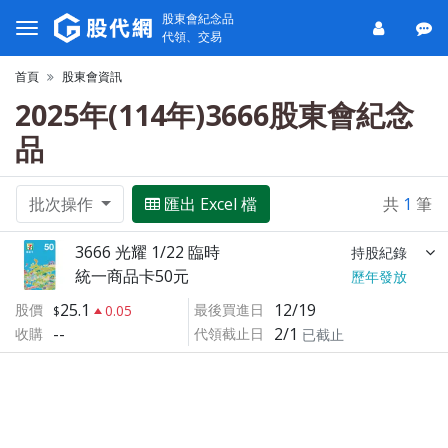
股東會紀念品
代領、交易
首頁
股東會資訊
2025年(114年)3666股東會紀念
品
批次操作
匯出 Excel 檔
共
1
筆
3666 光耀 1/22 臨時
持股紀錄
統一商品卡50元
歷年發放
25.1
12/19
股價
最後買進日
0.05
--
2/1
收購
代領截止日
已截止