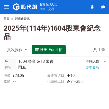
股東會紀念品
代領、交易
首頁
股東會資訊
2025年(114年)1604股東會紀念
品
批次操作
匯出 Excel 檔
共
1
筆
1604 聲寶 6/13 常會
持股紀錄
雨傘
禮品
歷年發放
23.05
4/10
股價
最後買進日
--
8/7
收購
代領截止日
已截止