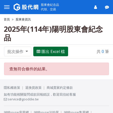
股東會紀念品
代領、交易
首頁
股東會資訊
2025年(114年)陽明股東會紀念
品
批次操作
匯出 Excel 檔
共
0
筆
查無符合條件的結果。
隱私權政策
退換貨政策
商城賣家約定條款
如有功能相關疑問或欲回報錯誤，歡迎寫信給客服
service@gooddie.tw
988house房屋網
988house法拍屋
988house售屋網