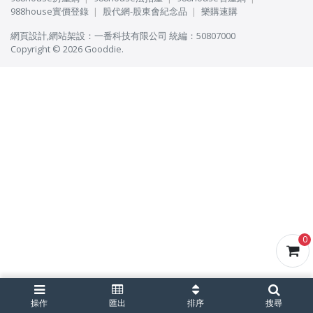
988house實價登錄
股代網-股東會紀念品
樂購速購
網頁設計
,
網站架設
：
一番科技有限公司
統編：50807000
Copyright © 2026 Gooddie.
0
操作
匯出
排序
搜尋