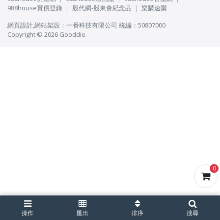
988house實價登錄
股代網-股東會紀念品
樂購速購
網頁設計
,
網站架設
：
一番科技有限公司
統編：50807000
Copyright © 2026 Gooddie.
0
操作
匯出
排序
搜尋