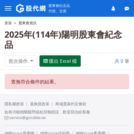
股東會紀念品
代領、交易
首頁
股東會資訊
2025年(114年)陽明股東會紀念
品
批次操作
匯出 Excel 檔
共
0
筆
查無符合條件的結果。
隱私權政策
退換貨政策
商城賣家約定條款
如有功能相關疑問或欲回報錯誤，歡迎寫信給客服
service@gooddie.tw
988house房屋網
988house法拍屋
988house售屋網