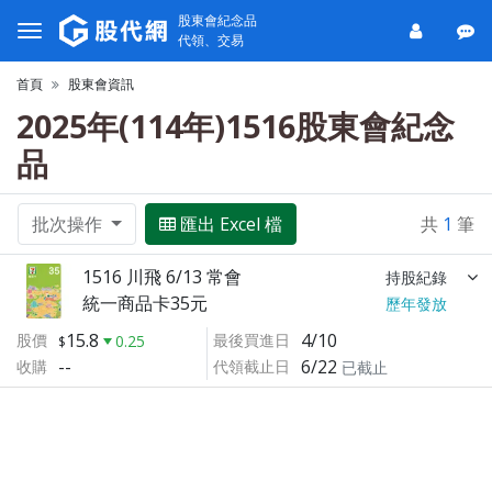
股東會紀念品
代領、交易
首頁
股東會資訊
2025年(114年)1516股東會紀念
品
批次操作
匯出 Excel 檔
共
1
筆
1516 川飛 6/13 常會
持股紀錄
統一商品卡35元
歷年發放
15.8
4/10
股價
最後買進日
0.25
--
6/22
收購
代領截止日
已截止