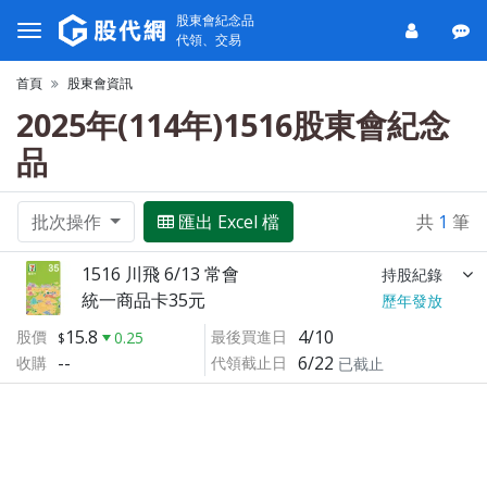
股東會紀念品
代領、交易
首頁
股東會資訊
2025年(114年)1516股東會紀念
品
批次操作
匯出 Excel 檔
共
1
筆
1516 川飛 6/13 常會
持股紀錄
統一商品卡35元
歷年發放
15.8
4/10
股價
最後買進日
0.25
--
6/22
收購
代領截止日
已截止