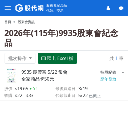
股東會紀念品
代領、交易
首頁
股東會資訊
2026年(115年)9935股東會紀念
品
批次操作
匯出 Excel 檔
共
1
筆
9935 慶豐富 5/22 常會
持股紀錄
全家商品卡50元
歷年發放
19.65
3/19
股價
最後買進日
0.1
22
-
33
5/22
收購
代領截止日
已截止