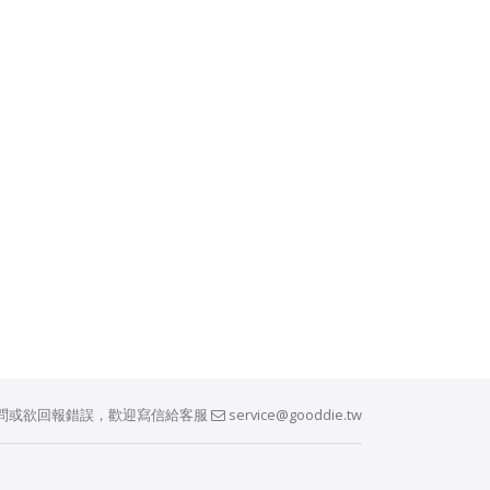
問或欲回報錯誤，歡迎寫信給客服
service@gooddie.tw