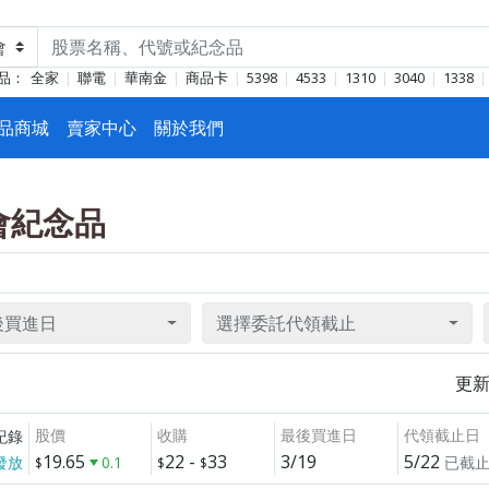
品：
全家
聯電
華南金
商品卡
5398
4533
1310
3040
1338
品商城
賣家中心
關於我們
東會紀念品
後買進日
選擇委託代領截止
更
股價
收購
最後買進日
代領截止日
紀錄
19.65
22
-
33
3/19
5/22
發放
0.1
已截