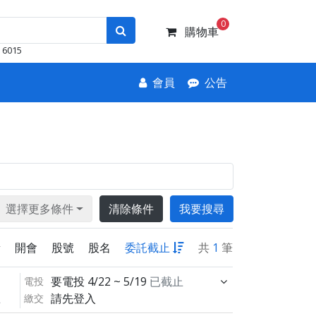
0
購物車
6015
會員
公告
選擇更多條件
清除條件
我要搜尋
新
開會
股號
股名
委託截止
共
1
筆
要電投
4/22 ~ 5/19
已截止
電投
請先登入
繳交
止