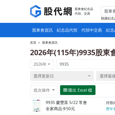
股東會紀念品
代領、交易
熱搜紀念
股東會資訊
紀念品代領
代領中交易
紀念
首頁
股東會資訊
2026年(115年)9935股
2026年
選擇更新日
選擇最
批次操作
匯出 Excel 檔
9935 慶豐富 5/22 常會
持股
全家商品卡50元
歷年