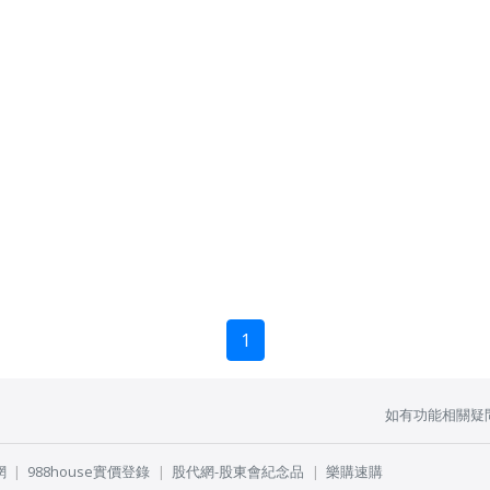
1
如有功能相關疑
網
988house實價登錄
股代網-股東會紀念品
樂購速購