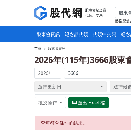
股東會紀念品
代領、交易
熱搜紀念
股東會資訊
紀念品代領
代領中交易
紀念
首頁
股東會資訊
2026年(115年)3666股
2026年
選擇更新日
選擇最
批次操作
匯出 Excel 檔
查無符合條件的結果。