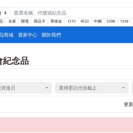
品：
全家
聯電
商品卡
華南金
1310
4533
中鋼
5398
1338
品商城
賣家中心
關於我們
東會紀念品
後買進日
選擇委託代領截止
更