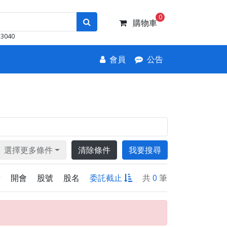
0
購物車
3040
會員
公告
選擇更多條件
清除條件
我要搜尋
新
開會
股號
股名
委託截止
共
0
筆