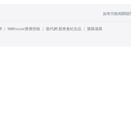
如有功能相關疑
網
988house實價登錄
股代網-股東會紀念品
樂購速購