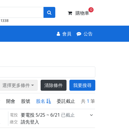
0
購物車
1338
會員
公告
選擇更多條件
清除條件
我要搜尋
新
開會
股號
股名
委託截止
共
1
筆
要電投
5/25 ~ 6/21
已截止
電投
請先登入
繳交
止