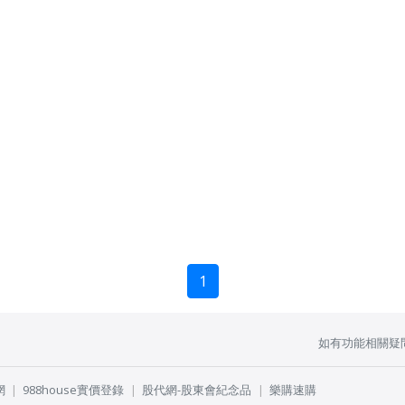
1
如有功能相關疑
網
988house實價登錄
股代網-股東會紀念品
樂購速購