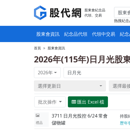
股東會紀念品
代領、交易
熱搜紀念
股東會資訊
紀念品代領
代領中交易
紀念
首頁
股東會資訊
2026年(115年)日月光
2026年
選擇更新日
選擇最
批次操作
匯出 Excel 檔
3711 日月光投控 6/24 常會
持股
儲物罐
禮品
歷年