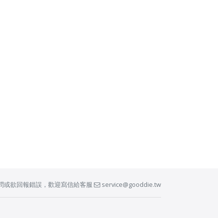
問或欲回報錯誤，歡迎寫信給客服
service@gooddie.tw