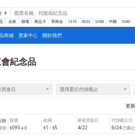
品：
全家
聯電
商品卡
華南金
1310
4533
5398
中鋼
3040
品商城
賣家中心
關於我們
股東會紀念品
後買進日
選擇委託代領截止
更
股價
收購
最後買進日
代領截止日
紀錄
593
1
-
5
4/22
6/24
發放
8
已截