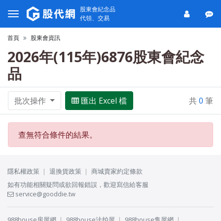
股東會紀念品
代領、交易
首頁
股東會資訊
2026年(115年)6876股東會紀念
品
批次操作
匯出 Excel 檔
共
0
筆
查無符合條件的結果。
隱私權政策
退換貨政策
商城賣家約定條款
如有功能相關疑問或欲回報錯誤，歡迎寫信給客服
service@gooddie.tw
988house房屋網
988house法拍屋
988house售屋網