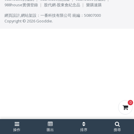
988house實價登錄
股代網-股東會紀念品
樂購速購
網頁設計
,
網站架設
：
一番科技有限公司
統編：50807000
Copyright © 2026 Gooddie.
0
操作
匯出
排序
搜尋