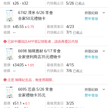
26
-
32
5/26
收購
代領截止日
已截止
6742 澤米 6/26 常會
持股紀錄
全家50元禮物卡
歷年發放
45.55
4/23
股價
最後買進日
0.75
--
7/1
收購
代領截止日
已截止
已於中國信託APP登記領取者，請勿再委託代領
6698 旭暉應材 6/17 常會
持股紀錄
全家便利商店35元禮物卡
歷年發放
34.05
4/15
股價
最後買進日
1.05
--
7/6
收購
代領截止日
已截止
注意:旭暉紀念品，無使用期限。
6695 芯鼎 5/26 常會
持股紀錄
全家禮物卡35元
歷年發放
51.1
3/25
股價
最後買進日
0.1