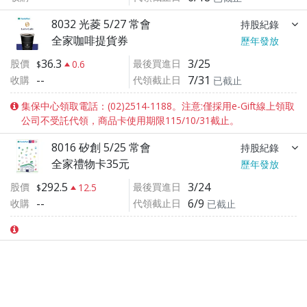
8032 光菱 5/27 常會
持股紀錄
全家咖啡提貨券
歷年發放
36.3
3/25
股價
最後買進日
0.6
--
7/31
收購
代領截止日
已截止
集保中心領取電話：(02)2514-1188。注意:僅採用e-Gift線上領取
公司不受託代領，商品卡使用期限115/10/31截止。
8016 矽創 5/25 常會
持股紀錄
全家禮物卡35元
歷年發放
292.5
3/24
股價
最後買進日
12.5
--
6/9
收購
代領截止日
已截止