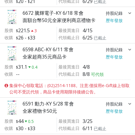
20
-
21
6/29
收購
代領截止日
已截止
6672 騰輝電子-KY 6/18 常會
持股紀錄
面額台幣50元全家便利商店禮物卡
歷年發放
221.5
4/15
股價
最後買進日
3
26
-
33
6/25
收購
代領截止日
已截止
6598 ABC-KY 6/11 常會
持股紀錄
全家超商35元商品卡
歷年發放
31.1
4/8
股價
最後買進日
0.4
--
8/8
收購
代領截止日
可代領
集保中心領取電話：(02)2514-1188。注意:僅採用e-Gift線上領取
公司不受託代領，商品卡使用期限待後續公告。
6591 動力-KY 5/28 常會
持股紀錄
全家禮物卡50元
歷年發放
44
3/25
股價
最後買進日
0.5
30
-
33
6/11
收購
代領截止日
已截止