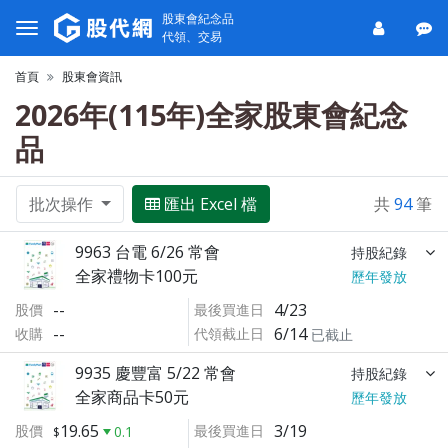
股東會紀念品
代領、交易
首頁
股東會資訊
2026年(115年)全家股東會紀念
品
批次操作
匯出 Excel 檔
共
94
筆
9963 台電 6/26 常會
持股紀錄
全家禮物卡100元
歷年發放
--
4/23
股價
最後買進日
--
6/14
收購
代領截止日
已截止
9935 慶豐富 5/22 常會
持股紀錄
全家商品卡50元
歷年發放
19.65
3/19
股價
最後買進日
0.1