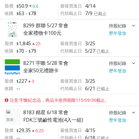
50.9
4/14
股價
最後買進日
0.6
63
-
78
7/9
收購
代領截止日
已截止
8299 群聯 5/27 常會
持股紀錄
全家禮物卡100元
歷年發放
1,845
3/25
股價
最後買進日
25
70
-
79
5/27
收購
代領截止日
已截止
8271 宇瞻 5/28 常會
持股紀錄
全家50元禮贈卡
歷年發放
227
3/25
股價
最後買進日
3
--
6/21
收購
代領截止日
已截止
注意:宇瞻紀念品，商品卡使用期限115/09/30截止。
8183 精星 6/18 常會
持股紀錄
FDK三號鹼性電池(4入一組)
票券
歷年發放
29.35
4/15
股價
最後買進日
0.25
--
6/18
收購
代領截止日
已截止