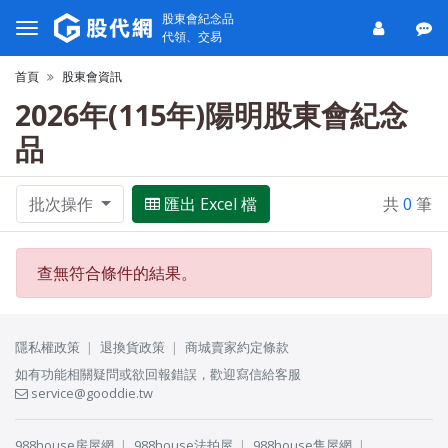
股東會紀念品
代領、交易
首頁
股東會資訊
2026年(115年)陽明股東會紀念
品
批次操作
匯出 Excel 檔
共
0
筆
查無符合條件的結果。
隱私權政策
退換貨政策
商城賣家約定條款
如有功能相關疑問或欲回報錯誤，歡迎寫信給客服
service@gooddie.tw
988house房屋網
988house法拍屋
988house售屋網