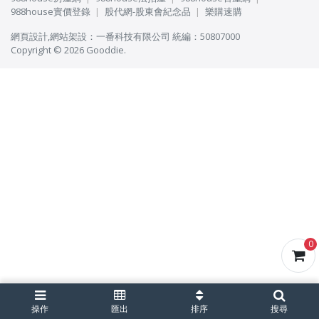
988house實價登錄
股代網-股東會紀念品
樂購速購
網頁設計
,
網站架設
：
一番科技有限公司
統編：50807000
Copyright © 2026 Gooddie.
0
操作
匯出
排序
搜尋