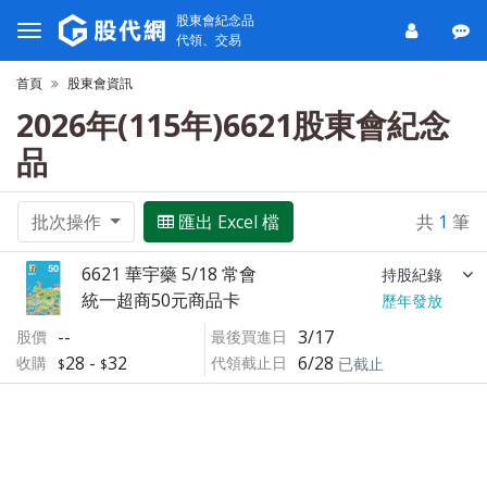
股東會紀念品
代領、交易
首頁
股東會資訊
2026年(115年)6621股東會紀念
品
批次操作
匯出 Excel 檔
共
1
筆
6621 華宇藥 5/18 常會
持股紀錄
統一超商50元商品卡
歷年發放
--
3/17
股價
最後買進日
28
-
32
6/28
收購
代領截止日
已截止