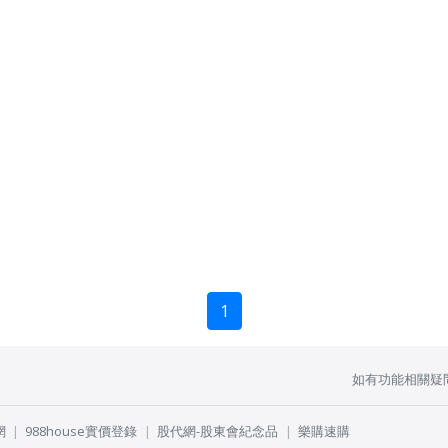
1
如有功能相關疑
網
988house實價登錄
股代網-股東會紀念品
樂購速購