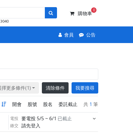
0
購物車
3040
會員
公告
選擇更多條件(1)
清除條件
我要搜尋
新
開會
股號
股名
委託截止
共
1
筆
要電投
5/5 ~ 6/1
已截止
電投
請先登入
繳交