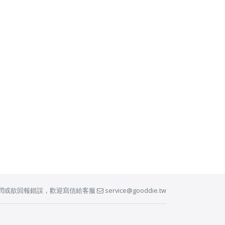
問或欲回報錯誤，歡迎寫信給客服
service@gooddie.tw