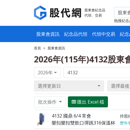
股東會紀念品
代領、交易
熱搜紀念
股東會資訊
紀念品代領
代領中交易
紀念
首頁
股東會資訊
2026年(115年)4132股
2026年
選擇更新日
選擇最後
批次操作
匯出 Excel 檔
4132 國鼎 6/4 常會
持股
樂扣樂扣雙飲口彈跳316保溫杯
歷年