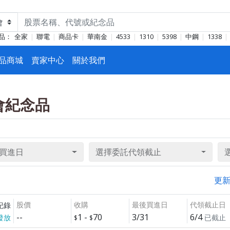
品：
全家
聯電
商品卡
華南金
4533
1310
5398
中鋼
1338
品商城
賣家中心
關於我們
東會紀念品
買進日
選擇委託代領截止
更
股價
收購
最後買進日
代領截止日
紀錄
--
1
-
70
3/31
6/4
發放
已截止