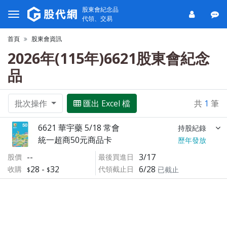
股東會紀念品
代領、交易
首頁
股東會資訊
2026年(115年)6621股東會紀念
品
批次操作
匯出 Excel 檔
共
1
筆
6621 華宇藥 5/18 常會
持股紀錄
統一超商50元商品卡
歷年發放
--
3/17
股價
最後買進日
28
-
32
6/28
收購
代領截止日
已截止