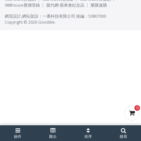
988house實價登錄
股代網-股東會紀念品
樂購速購
網頁設計
,
網站架設
：
一番科技有限公司
統編：50807000
Copyright © 2026 Gooddie.
0
操作
匯出
排序
搜尋