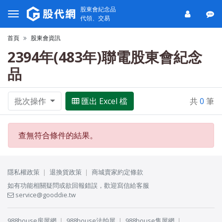
股東會紀念品
代領、交易
首頁
股東會資訊
2394年(483年)聯電股東會紀念
品
批次操作
匯出 Excel 檔
共
0
筆
查無符合條件的結果。
隱私權政策
退換貨政策
商城賣家約定條款
如有功能相關疑問或欲回報錯誤，歡迎寫信給客服
service@gooddie.tw
988house房屋網
988house法拍屋
988house售屋網