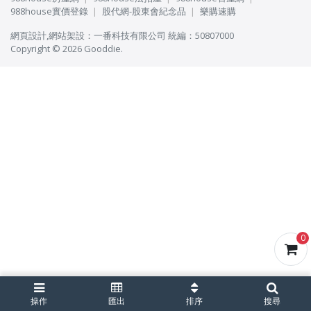
988house實價登錄
股代網-股東會紀念品
樂購速購
網頁設計
,
網站架設
：
一番科技有限公司
統編：50807000
Copyright © 2026 Gooddie.
0
操作
匯出
排序
搜尋