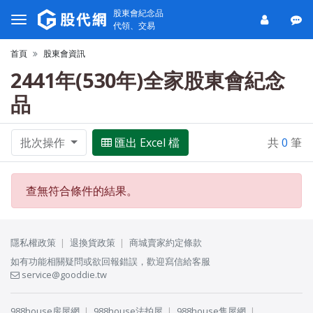
股東會紀念品
代領、交易
首頁
股東會資訊
2441年(530年)全家股東會紀念
品
批次操作
匯出 Excel 檔
共
0
筆
查無符合條件的結果。
隱私權政策
退換貨政策
商城賣家約定條款
如有功能相關疑問或欲回報錯誤，歡迎寫信給客服
service@gooddie.tw
988house房屋網
988house法拍屋
988house售屋網