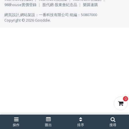
988house實價登錄
股代網-股東會紀念品
樂購速購
網頁設計
,
網站架設
：
一番科技有限公司
統編：50807000
Copyright © 2026 Gooddie.
0
操作
匯出
排序
搜尋