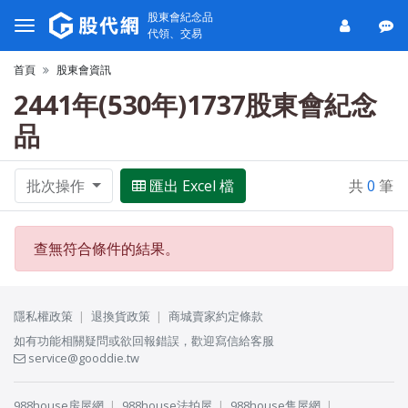
股東會紀念品
代領、交易
首頁
股東會資訊
2441年(530年)1737股東會紀念
品
批次操作
匯出 Excel 檔
共
0
筆
查無符合條件的結果。
隱私權政策
退換貨政策
商城賣家約定條款
如有功能相關疑問或欲回報錯誤，歡迎寫信給客服
service@gooddie.tw
988house房屋網
988house法拍屋
988house售屋網