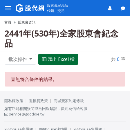
股東會紀念品
代領、交易
首頁
股東會資訊
2441年(530年)全家股東會紀念
品
批次操作
匯出 Excel 檔
共
0
筆
查無符合條件的結果。
隱私權政策
退換貨政策
商城賣家約定條款
如有功能相關疑問或欲回報錯誤，歡迎寫信給客服
service@gooddie.tw
988house房屋網
988house法拍屋
988house售屋網