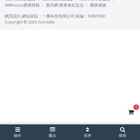
988house實價登錄
股代網-股東會紀念品
樂購速購
網頁設計
,
網站架設
：
一番科技有限公司
統編：50807000
Copyright © 2026 Gooddie.
0
操作
匯出
排序
搜尋