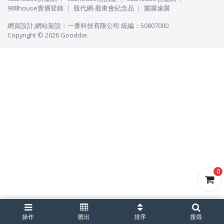
988house實價登錄
股代網-股東會紀念品
樂購速購
網頁設計
,
網站架設
：
一番科技有限公司
統編：50807000
Copyright © 2026 Gooddie.
0
操作
匯出
排序
搜尋