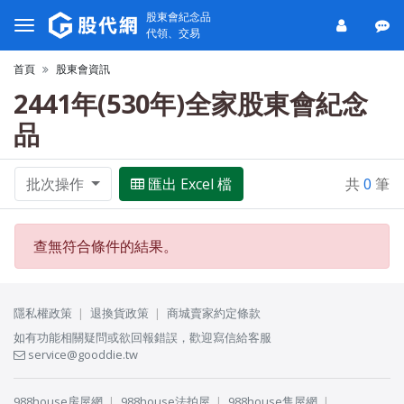
股東會紀念品
代領、交易
首頁
股東會資訊
2441年(530年)全家股東會紀念
品
批次操作
匯出 Excel 檔
共
0
筆
查無符合條件的結果。
隱私權政策
退換貨政策
商城賣家約定條款
如有功能相關疑問或欲回報錯誤，歡迎寫信給客服
service@gooddie.tw
988house房屋網
988house法拍屋
988house售屋網