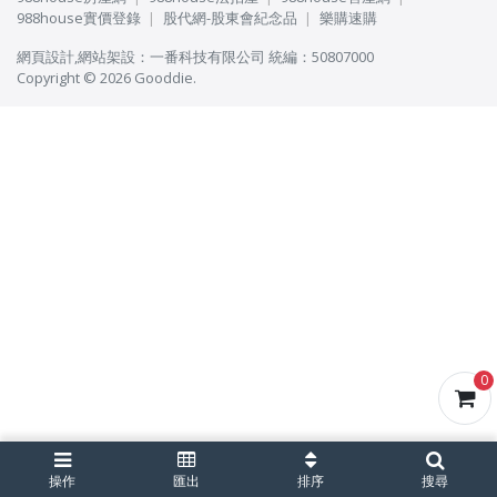
988house實價登錄
股代網-股東會紀念品
樂購速購
網頁設計
,
網站架設
：
一番科技有限公司
統編：50807000
Copyright © 2026 Gooddie.
0
操作
匯出
排序
搜尋