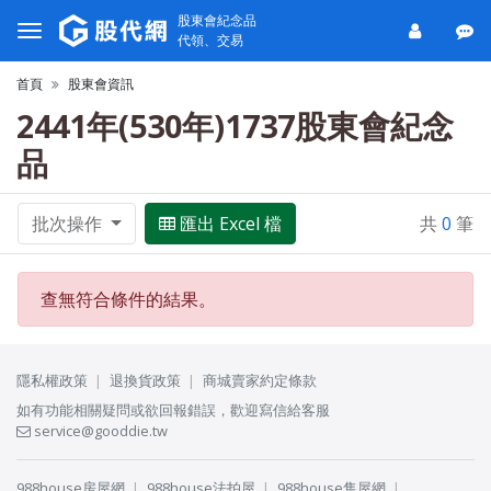
股東會紀念品
代領、交易
首頁
股東會資訊
2441年(530年)1737股東會紀念
品
批次操作
匯出 Excel 檔
共
0
筆
查無符合條件的結果。
隱私權政策
退換貨政策
商城賣家約定條款
如有功能相關疑問或欲回報錯誤，歡迎寫信給客服
service@gooddie.tw
988house房屋網
988house法拍屋
988house售屋網