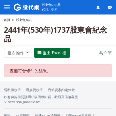
股東會紀念品
代領、交易
首頁
股東會資訊
2441年(530年)1737股東會紀念
品
批次操作
匯出 Excel 檔
共
0
筆
查無符合條件的結果。
隱私權政策
退換貨政策
商城賣家約定條款
如有功能相關疑問或欲回報錯誤，歡迎寫信給客服
service@gooddie.tw
988house房屋網
988house法拍屋
988house售屋網