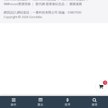
988house實價登錄
股代網-股東會紀念品
樂購速購
網頁設計
,
網站架設
：
一番科技有限公司
統編：50807000
Copyright © 2026 Gooddie.
0
操作
匯出
排序
搜尋