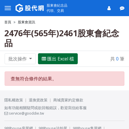
股東會紀念品
代領、交易
首頁
股東會資訊
2476年(565年)2461股東會紀念
品
批次操作
匯出 Excel 檔
共
0
筆
查無符合條件的結果。
隱私權政策
退換貨政策
商城賣家約定條款
如有功能相關疑問或欲回報錯誤，歡迎寫信給客服
service@gooddie.tw
988house房屋網
988house法拍屋
988house售屋網