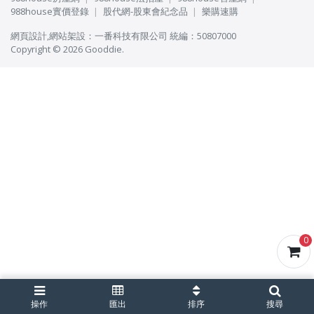
988house實價登錄
股代網-股東會紀念品
樂購速購
網頁設計
,
網站架設
：
一番科技有限公司
統編：50807000
Copyright © 2026 Gooddie.
0
操作
匯出
排序
搜尋