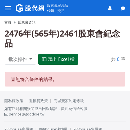
股東會紀念品
代領、交易
首頁
股東會資訊
2476年(565年)2461股東會紀念
品
批次操作
匯出 Excel 檔
共
0
筆
查無符合條件的結果。
隱私權政策
退換貨政策
商城賣家約定條款
如有功能相關疑問或欲回報錯誤，歡迎寫信給客服
service@gooddie.tw
988house房屋網
988house法拍屋
988house售屋網