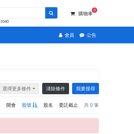
0
購物車
3040
會員
公告
選擇更多條件
清除條件
我要搜尋
新
開會
股號
股名
委託截止
共
0
筆