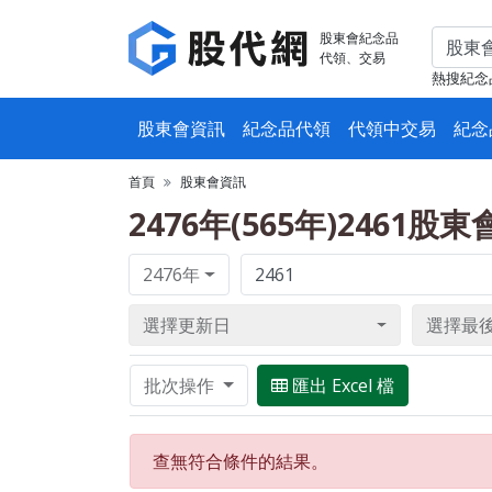
股東會紀念品
代領、交易
熱搜紀念
股東會資訊
紀念品代領
代領中交易
紀念
首頁
股東會資訊
2476年(565年)2461股
2476年
選擇更新日
選擇最
批次操作
匯出 Excel 檔
查無符合條件的結果。