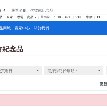
品：
全家
聯電
商品卡
華南金
1310
4533
5398
中鋼
1338
品商城
賣家中心
關於我們
東會紀念品
後買進日
選擇委託代領截止
更