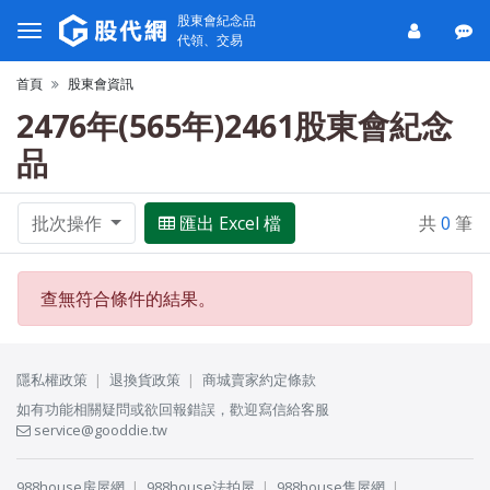
股東會紀念品
代領、交易
首頁
股東會資訊
2476年(565年)2461股東會紀念
品
批次操作
匯出 Excel 檔
共
0
筆
查無符合條件的結果。
隱私權政策
退換貨政策
商城賣家約定條款
如有功能相關疑問或欲回報錯誤，歡迎寫信給客服
service@gooddie.tw
988house房屋網
988house法拍屋
988house售屋網