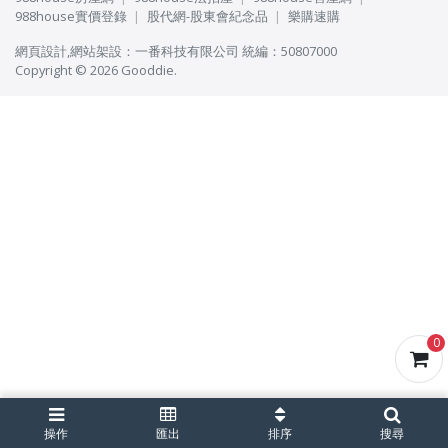
988house實價登錄
股代網-股東會紀念品
樂購速購
網頁設計
,
網站架設
：
一番科技有限公司
統編：50807000
Copyright © 2026 Gooddie.
0
操作
匯出
排序
搜尋