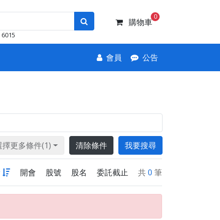
0
購物車
6015
會員
公告
選擇更多條件(1)
清除條件
我要搜尋
新
開會
股號
股名
委託截止
共
0
筆