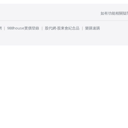
如有功能相關疑
網
988house實價登錄
股代網-股東會紀念品
樂購速購