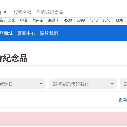
品：
全家
聯電
華南金
商品卡
4533
5398
1310
3040
1338
品商城
賣家中心
關於我們
東會紀念品
買進日
選擇委託代領截止
更