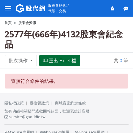
股東會紀念品
代領、交易
首頁
股東會資訊
2577年(666年)4132股東會紀念
品
批次操作
匯出 Excel 檔
共
0
筆
查無符合條件的結果。
隱私權政策
退換貨政策
商城賣家約定條款
如有功能相關疑問或欲回報錯誤，歡迎寫信給客服
service@gooddie.tw
988house房屋網
988house法拍屋
988house售屋網