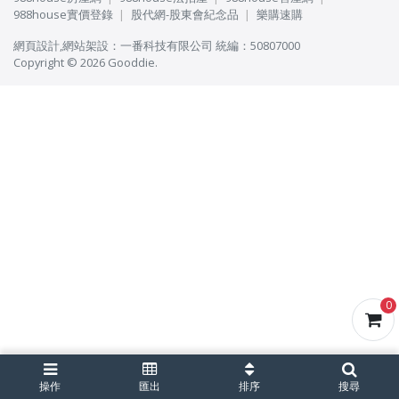
988house實價登錄
股代網-股東會紀念品
樂購速購
網頁設計
,
網站架設
：
一番科技有限公司
統編：50807000
Copyright © 2026 Gooddie.
0
操作
匯出
排序
搜尋