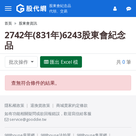
股東會紀念品
代領、交易
首頁
股東會資訊
2742年(831年)6243股東會紀念
品
批次操作
匯出 Excel 檔
共
0
筆
查無符合條件的結果。
隱私權政策
退換貨政策
商城賣家約定條款
如有功能相關疑問或欲回報錯誤，歡迎寫信給客服
service@gooddie.tw
988house房屋網
988house法拍屋
988house售屋網