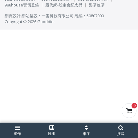
988house實價登錄
股代網-股東會紀念品
樂購速購
網頁設計
,
網站架設
：
一番科技有限公司
統編：50807000
Copyright © 2026 Gooddie.
0
操作
匯出
排序
搜尋