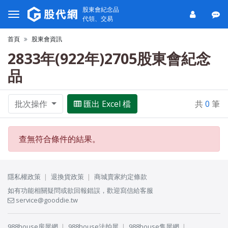
股東會紀念品
代領、交易
首頁
股東會資訊
2833年(922年)2705股東會紀念
品
批次操作
匯出 Excel 檔
共
0
筆
查無符合條件的結果。
隱私權政策
退換貨政策
商城賣家約定條款
如有功能相關疑問或欲回報錯誤，歡迎寫信給客服
service@gooddie.tw
988house房屋網
988house法拍屋
988house售屋網