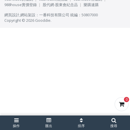
988house實價登錄
股代網-股東會紀念品
樂購速購
網頁設計
,
網站架設
：
一番科技有限公司
統編：50807000
Copyright © 2026 Gooddie.
0
操作
匯出
排序
搜尋