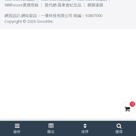
988house實價登錄
股代網-股東會紀念品
樂購速購
網頁設計
,
網站架設
：
一番科技有限公司
統編：50807000
Copyright © 2026 Gooddie.
0
操作
匯出
排序
搜尋