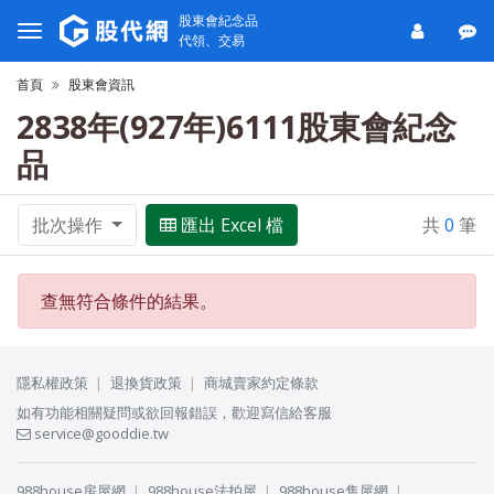
股東會紀念品
代領、交易
首頁
股東會資訊
2838年(927年)6111股東會紀念
品
批次操作
匯出 Excel 檔
共
0
筆
查無符合條件的結果。
隱私權政策
退換貨政策
商城賣家約定條款
如有功能相關疑問或欲回報錯誤，歡迎寫信給客服
service@gooddie.tw
988house房屋網
988house法拍屋
988house售屋網