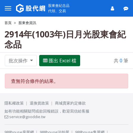
股東會紀念品
代領、交易
首頁
股東會資訊
2914年(1003年)日月光股東會紀
念品
批次操作
匯出 Excel 檔
共
0
筆
查無符合條件的結果。
隱私權政策
退換貨政策
商城賣家約定條款
如有功能相關疑問或欲回報錯誤，歡迎寫信給客服
service@gooddie.tw
988house房屋網
988house法拍屋
988house售屋網