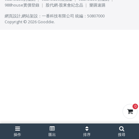
988house實價登錄
股代網-股東會紀念品
樂購速購
網頁設計
,
網站架設
：
一番科技有限公司
統編：50807000
Copyright © 2026 Gooddie.
0
操作
匯出
排序
搜尋