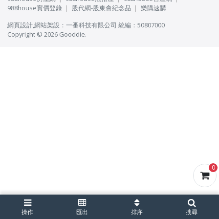
988house實價登錄
股代網-股東會紀念品
樂購速購
網頁設計
,
網站架設
：
一番科技有限公司
統編：50807000
Copyright © 2026 Gooddie.
0
操作
匯出
排序
搜尋