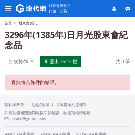
股東會紀念品
代領、交易
首頁
股東會資訊
3296年(1385年)日月光股東會紀
念品
批次操作
匯出 Excel 檔
共
0
筆
查無符合條件的結果。
隱私權政策
退換貨政策
商城賣家約定條款
如有功能相關疑問或欲回報錯誤，歡迎寫信給客服
service@gooddie.tw
988house房屋網
988house法拍屋
988house售屋網