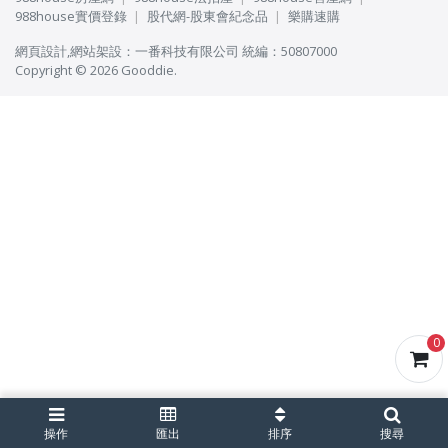
988house實價登錄
股代網-股東會紀念品
樂購速購
網頁設計
,
網站架設
：
一番科技有限公司
統編：50807000
Copyright © 2026 Gooddie.
0
操作
匯出
排序
搜尋