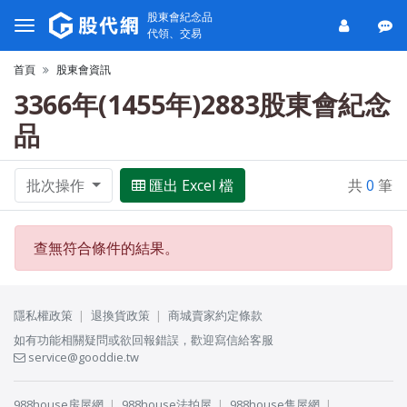
股東會紀念品
代領、交易
首頁
股東會資訊
3366年(1455年)2883股東會紀念
品
批次操作
匯出 Excel 檔
共
0
筆
查無符合條件的結果。
隱私權政策
退換貨政策
商城賣家約定條款
如有功能相關疑問或欲回報錯誤，歡迎寫信給客服
service@gooddie.tw
988house房屋網
988house法拍屋
988house售屋網