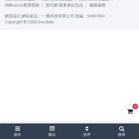
988house實價登錄
股代網-股東會紀念品
樂購速購
網頁設計
,
網站架設
：
一番科技有限公司
統編：50807000
Copyright © 2026 Gooddie.
0
操作
匯出
排序
搜尋