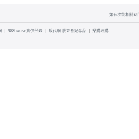
如有功能相關疑
網
988house實價登錄
股代網-股東會紀念品
樂購速購