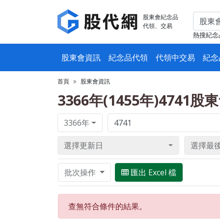
股東會紀念品
代領、交易
熱搜紀念
股東會資訊
紀念品代領
代領中交易
紀念
首頁
股東會資訊
3366年(1455年)4741
3366年
選擇更新日
選擇最
批次操作
匯出 Excel 檔
查無符合條件的結果。