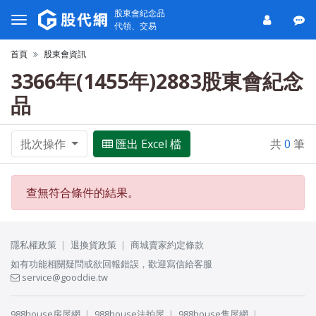
股東會紀念品
代領、交易
首頁
股東會資訊
3366年(1455年)2883股東會紀念
品
批次操作
匯出 Excel 檔
共
0
筆
查無符合條件的結果。
隱私權政策
退換貨政策
商城賣家約定條款
如有功能相關疑問或欲回報錯誤，歡迎寫信給客服
service@gooddie.tw
988house房屋網
988house法拍屋
988house售屋網