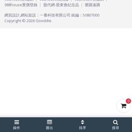
988house實價登錄
股代網-股東會紀念品
樂購速購
網頁設計
,
網站架設
：
一番科技有限公司
統編：50807000
Copyright © 2026 Gooddie.
0
操作
匯出
排序
搜尋