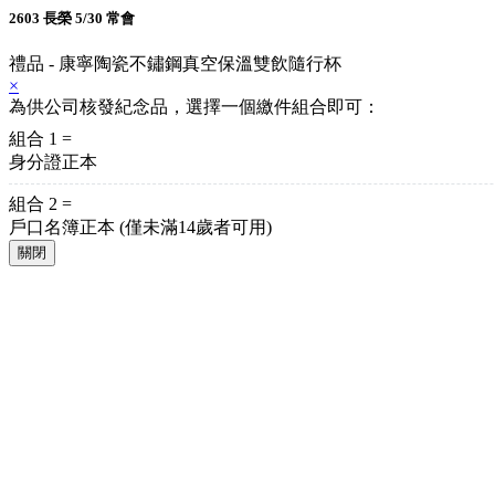
2603 長榮 5/30 常會
禮品 - 康寧陶瓷不鏽鋼真空保溫雙飲隨行杯
×
為供公司核發紀念品，選擇一個繳件組合即可：
組合 1 =
身分證正本
組合 2 =
戶口名簿正本
(僅未滿14歲者可用)
關閉