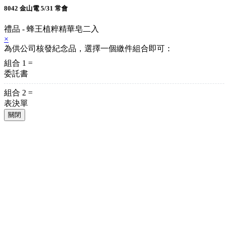
8042 金山電 5/31 常會
禮品 - 蜂王植粹精華皂二入
×
為供公司核發紀念品，選擇一個繳件組合即可：
組合 1 =
委託書
組合 2 =
表決單
關閉