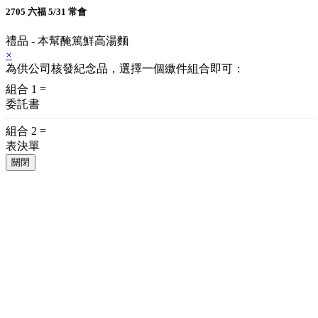
2705 六福 5/31 常會
禮品 - 本幫醃篤鮮高湯麵
×
為供公司核發紀念品，選擇一個繳件組合即可：
組合 1 =
委託書
組合 2 =
表決單
關閉