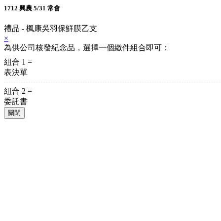
1712 興農 5/31 常會
禮品 - 楓康吳羽保鮮膜乙支
×
為供公司核發紀念品，選擇一個繳件組合即可：
組合 1 =
表決單
組合 2 =
委託書
關閉